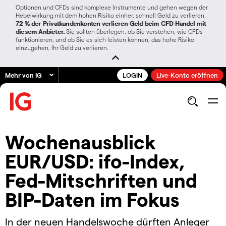
Optionen und CFDs sind komplexe Instrumente und gehen wegen der
Hebelwirkung mit dem hohen Risiko einher, schnell Geld zu verlieren.
72 % der Privatkundenkonten verlieren Geld beim CFD-Handel mit
diesem Anbieter.
Sie sollten überlegen, ob Sie verstehen, wie CFDs
funktionieren, und ob Sie es sich leisten können, das hohe Risiko
einzugehen, Ihr Geld zu verlieren.
Mehr von IG
LOGIN
Live-Konto eröffnen
Wochenausblick
EUR/USD: ifo-Index,
Fed-Mitschriften und
BIP-Daten im Fokus
In der neuen Handelswoche dürften Anleger