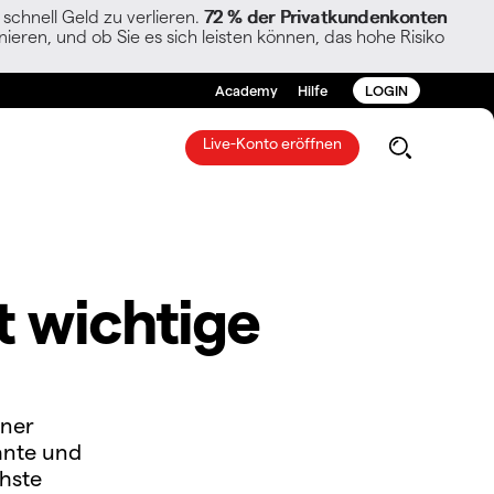
chnell Geld zu verlieren.
72 % der Privatkundenkonten
ieren, und ob Sie es sich leisten können, das hohe Risiko
Academy
Hilfe
LOGIN
Live-Konto eröffnen
t wichtige
iner
ante und
hste