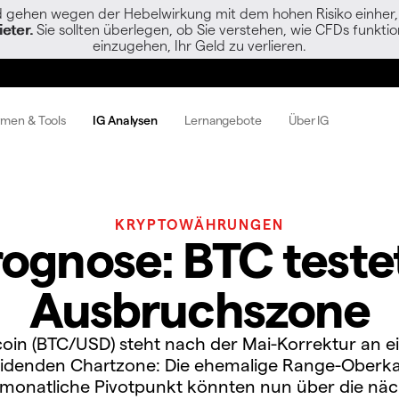
gehen wegen der Hebelwirkung mit dem hohen Risiko einher, s
eter.
Sie sollten überlegen, ob Sie verstehen, wie CFDs funktion
einzugehen, Ihr Geld zu verlieren.
rmen & Tools
IG Analysen
Lernangebote
Über IG
KRYPTOWÄHRUNGEN
rognose: BTC teste
Ausbruchszone
coin (BTC/USD) steht nach der Mai-Korrektur an e
idenden Chartzone: Die ehemalige Range-Oberk
 monatliche Pivotpunkt könnten nun über die näc