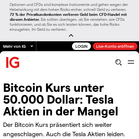
Optionen und CFDs sind komplexe Instrumente und gehen wegen der
Hebelwirkung mit dem hohen Risiko einher, schnell Geld zu verlieren.
72 % der Privatkundenkonten verlieren Geld beim CFD-Handel mit
diesem Anbieter.
Sie sollten überlegen, ob Sie verstehen, wie CFDs
funktionieren, und ob Sie es sich leisten können, das hohe Risiko
einzugehen, Ihr Geld zu verlieren.
Mehr von IG
LOGIN
Live-Konto eröffnen
Bitcoin Kurs unter
50.000 Dollar: Tesla
Aktien in der Mangel
Der Bitcoin Kurs präsentiert sich weiter
angeschlagen. Auch die Tesla Aktien leiden.