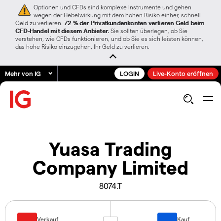
Optionen und CFDs sind komplexe Instrumente und gehen
wegen der Hebelwirkung mit dem hohen Risiko einher, schnell
Geld zu verlieren.
72 % der Privatkundenkonten verlieren Geld beim
CFD-Handel mit diesem Anbieter.
Sie sollten überlegen, ob Sie
verstehen, wie CFDs funktionieren, und ob Sie es sich leisten können,
das hohe Risiko einzugehen, Ihr Geld zu verlieren.
Mehr von IG
LOGIN
Live-Konto eröffnen
Yuasa Trading
Company Limited
8074.T
Verkauf
Kauf