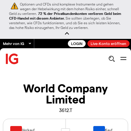
Optionen und CFDs sind komplexe Instrumente und gehen
wegen der Hebelwirkung mit dem hohen Risiko einher, schnell
Geld zu verlieren.
72 % der Privatkundenkonten verlieren Geld beim
CFD-Handel mit diesem Anbieter.
Sie sollten überlegen, ob Sie
verstehen, wie CFDs funktionieren, und ob Sie es sich leisten können,
das hohe Risiko einzugehen, Ihr Geld zu verlieren.
Mehr von IG
LOGIN
Live-Konto eröffnen
World Company
Limited
3612.T
Verkauf
Kauf