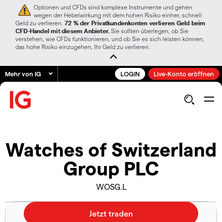
Optionen und CFDs sind komplexe Instrumente und gehen
wegen der Hebelwirkung mit dem hohen Risiko einher, schnell
Geld zu verlieren.
72 % der Privatkundenkonten verlieren Geld beim
CFD-Handel mit diesem Anbieter.
Sie sollten überlegen, ob Sie
verstehen, wie CFDs funktionieren, und ob Sie es sich leisten können,
das hohe Risiko einzugehen, Ihr Geld zu verlieren.
Mehr von IG
LOGIN
Live-Konto eröffnen
Watches of Switzerland
Group PLC
WOSG.L