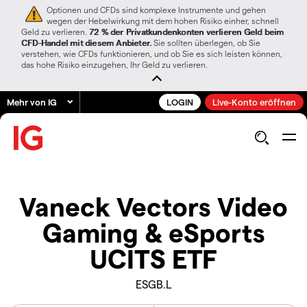
Optionen und CFDs sind komplexe Instrumente und gehen
wegen der Hebelwirkung mit dem hohen Risiko einher, schnell
Geld zu verlieren.
72 % der Privatkundenkonten verlieren Geld beim
CFD-Handel mit diesem Anbieter.
Sie sollten überlegen, ob Sie
verstehen, wie CFDs funktionieren, und ob Sie es sich leisten können,
das hohe Risiko einzugehen, Ihr Geld zu verlieren.
Mehr von IG
LOGIN
Live-Konto eröffnen
Vaneck Vectors Video
Gaming & eSports
UCITS ETF
ESGB.L