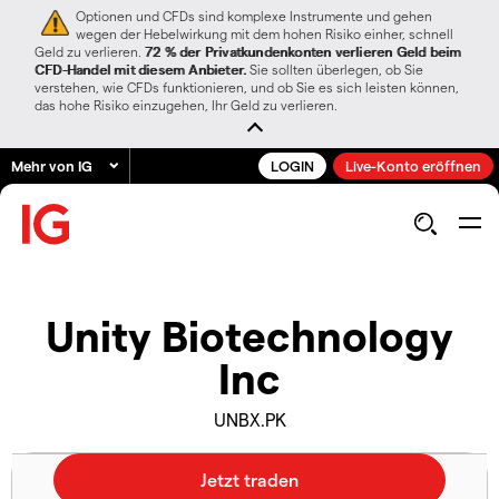
Optionen und CFDs sind komplexe Instrumente und gehen
wegen der Hebelwirkung mit dem hohen Risiko einher, schnell
Geld zu verlieren.
72 % der Privatkundenkonten verlieren Geld beim
CFD-Handel mit diesem Anbieter.
Sie sollten überlegen, ob Sie
verstehen, wie CFDs funktionieren, und ob Sie es sich leisten können,
das hohe Risiko einzugehen, Ihr Geld zu verlieren.
Mehr von IG
LOGIN
Live-Konto eröffnen
Unity Biotechnology
Inc
UNBX.PK