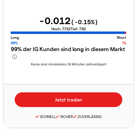
-0.012
(
-0.15
%)
Hoch:
7.752
Tief:
7.62
Long
Short
99%
1%
99%
der IG Kunden sind
long
in diesem Markt
Kurse sind mindestens 15 Minuten zeitverzögert
SCHNELL
SICHER
ZUVERLÄSSIG