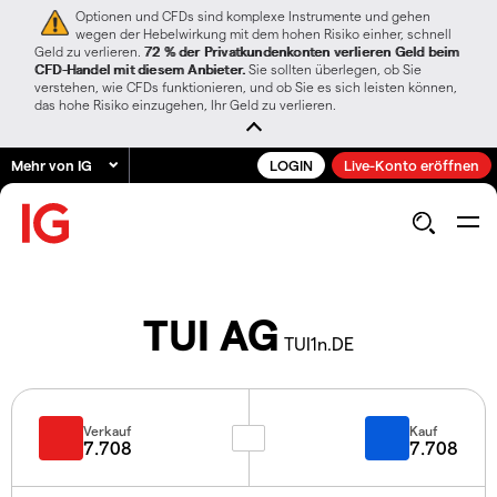
Optionen und CFDs sind komplexe Instrumente und gehen
wegen der Hebelwirkung mit dem hohen Risiko einher, schnell
Geld zu verlieren.
72 % der Privatkundenkonten verlieren Geld beim
CFD-Handel mit diesem Anbieter.
Sie sollten überlegen, ob Sie
verstehen, wie CFDs funktionieren, und ob Sie es sich leisten können,
das hohe Risiko einzugehen, Ihr Geld zu verlieren.
Mehr von IG
LOGIN
Live-Konto eröffnen
TUI AG
TUI1n.DE
Verkauf
Kauf
7.708
7.708