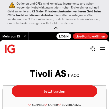
Optionen und CFDs sind komplexe Instrumente und gehen
wegen der Hebelwirkung mit dem hohen Risiko einher, schnell
Geld zu verlieren.
72 % der Privatkundenkonten verlieren Geld beim
CFD-Handel mit diesem Anbieter.
Sie sollten überlegen, ob Sie
verstehen, wie CFDs funktionieren, und ob Sie es sich leisten können,
das hohe Risiko einzugehen, Ihr Geld zu verlieren.
Mehr von IG
LOGIN
Live-Konto eröffnen
Tivoli AS
TIV.CO
SCHNELL
SICHER
ZUVERLÄSSIG