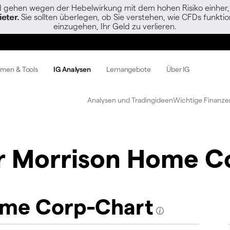
gehen wegen der Hebelwirkung mit dem hohen Risiko einher, s
eter.
Sie sollten überlegen, ob Sie verstehen, wie CFDs funktion
einzugehen, Ihr Geld zu verlieren.
rmen & Tools
IG Analysen
Lernangebote
Über IG
Analysen und Tradingideen
Wichtige Finanze
r Morrison Home C
ome Corp-Chart