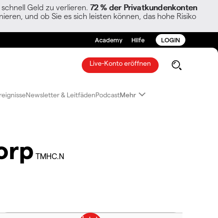
chnell Geld zu verlieren.
72 % der Privatkundenkonten
ieren, und ob Sie es sich leisten können, das hohe Risiko
Academy
Hilfe
LOGIN
Live-Konto eröffnen
reignisse
Newsletter & Leitfäden
Podcast
Mehr
orp
TMHC.N