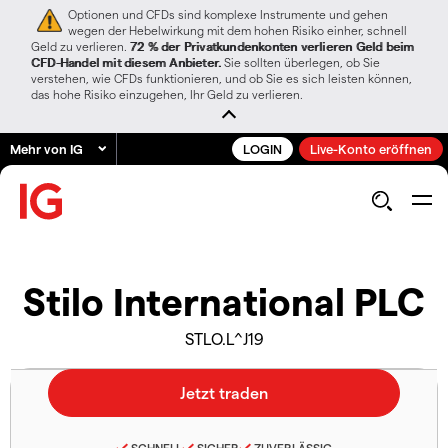
Optionen und CFDs sind komplexe Instrumente und gehen
wegen der Hebelwirkung mit dem hohen Risiko einher, schnell
Geld zu verlieren.
72 % der Privatkundenkonten verlieren Geld beim
CFD-Handel mit diesem Anbieter.
Sie sollten überlegen, ob Sie
verstehen, wie CFDs funktionieren, und ob Sie es sich leisten können,
das hohe Risiko einzugehen, Ihr Geld zu verlieren.
Mehr von IG
LOGIN
Live-Konto eröffnen
Stilo International PLC
STLO.L^J19
SCHNELL
SICHER
ZUVERLÄSSIG