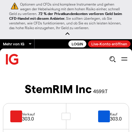
Optionen und CFDs sind komplexe Instrumente und gehen
wegen der Hebelwirkung mit dem hohen Risiko einher, schnell
Geld zu verlieren.
72 % der Privatkundenkonten verlieren Geld beim
CFD-Handel mit diesem Anbieter.
Sie sollten überlegen, ob Sie
verstehen, wie CFDs funktionieren, und ob Sie es sich leisten können,
das hohe Risiko einzugehen, Ihr Geld zu verlieren.
Mehr von IG
LOGIN
Live-Konto eröffnen
StemRIM Inc
4599.T
Verkauf
Kauf
303.0
303.0