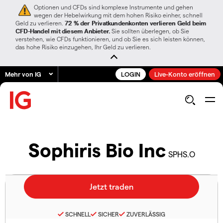
Optionen und CFDs sind komplexe Instrumente und gehen
wegen der Hebelwirkung mit dem hohen Risiko einher, schnell
Geld zu verlieren.
72 % der Privatkundenkonten verlieren Geld beim
CFD-Handel mit diesem Anbieter.
Sie sollten überlegen, ob Sie
verstehen, wie CFDs funktionieren, und ob Sie es sich leisten können,
das hohe Risiko einzugehen, Ihr Geld zu verlieren.
Mehr von IG
LOGIN
Live-Konto eröffnen
Sophiris Bio Inc
SPHS.O
SCHNELL
SICHER
ZUVERLÄSSIG