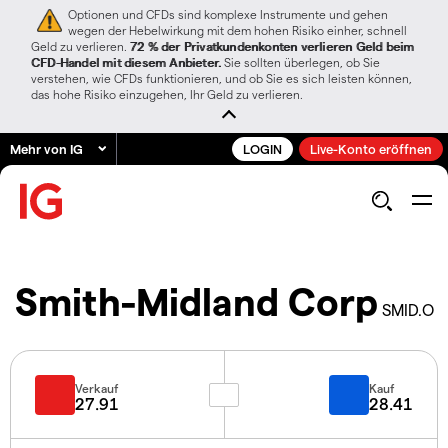
Optionen und CFDs sind komplexe Instrumente und gehen
wegen der Hebelwirkung mit dem hohen Risiko einher, schnell
Geld zu verlieren.
72 % der Privatkundenkonten verlieren Geld beim
CFD-Handel mit diesem Anbieter.
Sie sollten überlegen, ob Sie
verstehen, wie CFDs funktionieren, und ob Sie es sich leisten können,
das hohe Risiko einzugehen, Ihr Geld zu verlieren.
Mehr von IG
LOGIN
Live-Konto eröffnen
Smith-Midland Corp
SMID.O
Verkauf
Kauf
27.91
28.41