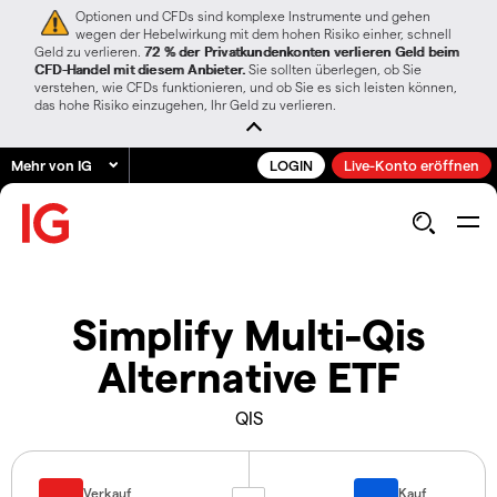
Optionen und CFDs sind komplexe Instrumente und gehen
wegen der Hebelwirkung mit dem hohen Risiko einher, schnell
Geld zu verlieren.
72 % der Privatkundenkonten verlieren Geld beim
CFD-Handel mit diesem Anbieter.
Sie sollten überlegen, ob Sie
verstehen, wie CFDs funktionieren, und ob Sie es sich leisten können,
das hohe Risiko einzugehen, Ihr Geld zu verlieren.
Mehr von IG
LOGIN
Live-Konto eröffnen
Simplify Multi-Qis
Alternative ETF
QIS
Verkauf
Kauf