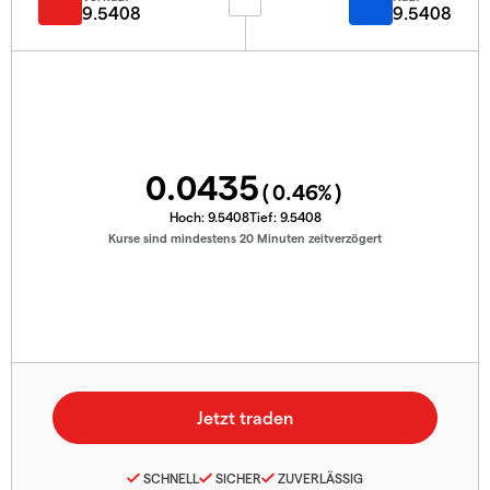
9.5408
9.5408
0.0435
(
0.46
%)
Hoch:
9.5408
Tief:
9.5408
Kurse sind mindestens 20 Minuten zeitverzögert
SCHNELL
SICHER
ZUVERLÄSSIG