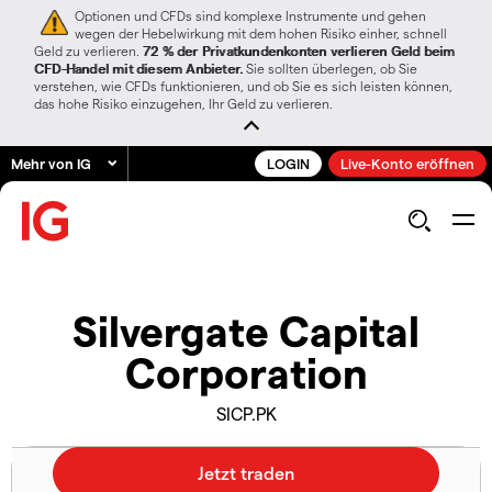
Optionen und CFDs sind komplexe Instrumente und gehen
wegen der Hebelwirkung mit dem hohen Risiko einher, schnell
Geld zu verlieren.
72 % der Privatkundenkonten verlieren Geld beim
CFD-Handel mit diesem Anbieter.
Sie sollten überlegen, ob Sie
verstehen, wie CFDs funktionieren, und ob Sie es sich leisten können,
das hohe Risiko einzugehen, Ihr Geld zu verlieren.
Mehr von IG
LOGIN
Live-Konto eröffnen
Silvergate Capital
Corporation
SICP.PK