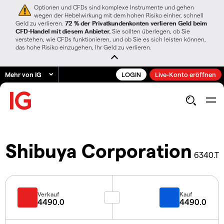
Optionen und CFDs sind komplexe Instrumente und gehen
wegen der Hebelwirkung mit dem hohen Risiko einher, schnell
Geld zu verlieren.
72 % der Privatkundenkonten verlieren Geld beim
CFD-Handel mit diesem Anbieter.
Sie sollten überlegen, ob Sie
verstehen, wie CFDs funktionieren, und ob Sie es sich leisten können,
das hohe Risiko einzugehen, Ihr Geld zu verlieren.
Mehr von IG
LOGIN
Live-Konto eröffnen
Shibuya Corporation
6340.T
Verkauf
Kauf
4490.0
4490.0