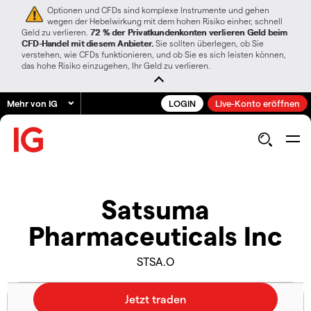
Optionen und CFDs sind komplexe Instrumente und gehen
wegen der Hebelwirkung mit dem hohen Risiko einher, schnell
Geld zu verlieren.
72 % der Privatkundenkonten verlieren Geld beim
CFD-Handel mit diesem Anbieter.
Sie sollten überlegen, ob Sie
verstehen, wie CFDs funktionieren, und ob Sie es sich leisten können,
das hohe Risiko einzugehen, Ihr Geld zu verlieren.
Mehr von IG
LOGIN
Live-Konto eröffnen
Satsuma
Pharmaceuticals Inc
STSA.O