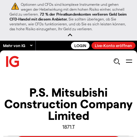
Optionen und CFDs sind komplexe Instrumente und gehen
wegen der Hebelwirkung mit dem hohen Risiko einher, schnell
Geld zu verlieren.
72 % der Privatkundenkonten verlieren Geld beim
CFD-Handel mit diesem Anbieter.
Sie sollten überlegen, ob Sie
verstehen, wie CFDs funktionieren, und ob Sie es sich leisten können,
das hohe Risiko einzugehen, Ihr Geld zu verlieren.
Mehr von IG
LOGIN
Live-Konto eröffnen
P.S. Mitsubishi
Construction Company
Limited
1871.T