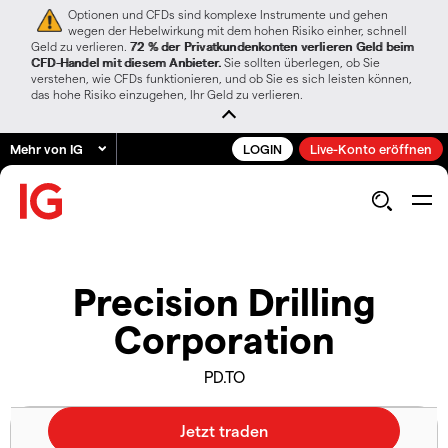
Optionen und CFDs sind komplexe Instrumente und gehen
wegen der Hebelwirkung mit dem hohen Risiko einher, schnell
Geld zu verlieren.
72 % der Privatkundenkonten verlieren Geld beim
CFD-Handel mit diesem Anbieter.
Sie sollten überlegen, ob Sie
verstehen, wie CFDs funktionieren, und ob Sie es sich leisten können,
das hohe Risiko einzugehen, Ihr Geld zu verlieren.
Mehr von IG
LOGIN
Live-Konto eröffnen
Precision Drilling
Corporation
PD.TO