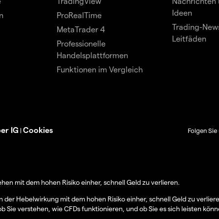
e
TradingView
Nachrichten 
Ideen
n
ProRealTime
Trading-News
MetaTrader 4
Leitfäden
Professionelle
Handelsplattformen
Funktionen im Vergleich
er IG
Cookies
|
Folgen Sie 
en mit dem hohen Risiko einher, schnell Geld zu verlieren.
er Hebelwirkung mit dem hohen Risiko einher, schnell Geld zu verlier
ob Sie verstehen, wie CFDs funktionieren, und ob Sie es sich leisten könn