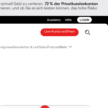
chnell Geld zu verlieren.
72 % der Privatkundenkonten
ieren, und ob Sie es sich leisten können, das hohe Risiko
Academy
Hilfe
LOGIN
Live-Konto eröffnen
reignisse
Newsletter & Leitfäden
Podcast
Mehr