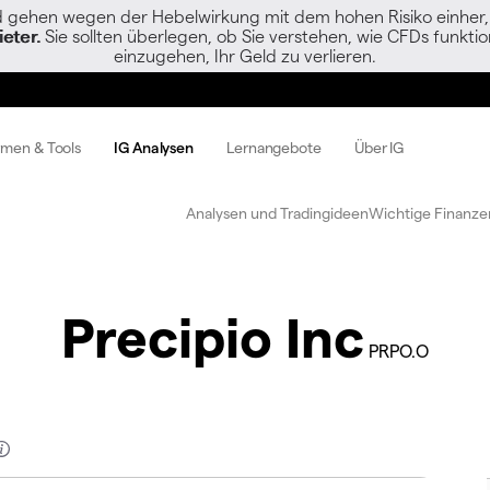
gehen wegen der Hebelwirkung mit dem hohen Risiko einher, s
eter.
Sie sollten überlegen, ob Sie verstehen, wie CFDs funktion
einzugehen, Ihr Geld zu verlieren.
rmen & Tools
IG Analysen
Lernangebote
Über IG
Analysen und Tradingideen
Wichtige Finanze
Precipio Inc
PRPO.O