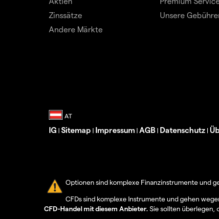
Aktien
Premium Servic
Zinssätze
Unsere Gebühre
Andere Märkte
IG
Sitemap
Impressum
AGB
Datenschutz
Üb
|
|
|
|
|
Optionen sind komplexe Finanzinstrumente und geh
CFDs sind komplexe Instrumente und gehen wegen d
CFD-Handel mit diesem Anbieter.
Sie sollten überlegen, 