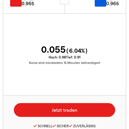
0.965
0.965
0.055
(
6.04
%)
Hoch:
0.98
Tief:
0.91
Kurse sind mindestens 15 Minuten zeitverzögert
SCHNELL
SICHER
ZUVERLÄSSIG