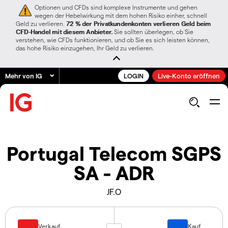
Optionen und CFDs sind komplexe Instrumente und gehen
wegen der Hebelwirkung mit dem hohen Risiko einher, schnell
Geld zu verlieren.
72 % der Privatkundenkonten verlieren Geld beim
CFD-Handel mit diesem Anbieter.
Sie sollten überlegen, ob Sie
verstehen, wie CFDs funktionieren, und ob Sie es sich leisten können,
das hohe Risiko einzugehen, Ihr Geld zu verlieren.
Mehr von IG
LOGIN
Live-Konto eröffnen
Portugal Telecom SGPS
SA - ADR
JF.O
Verkauf
Kauf