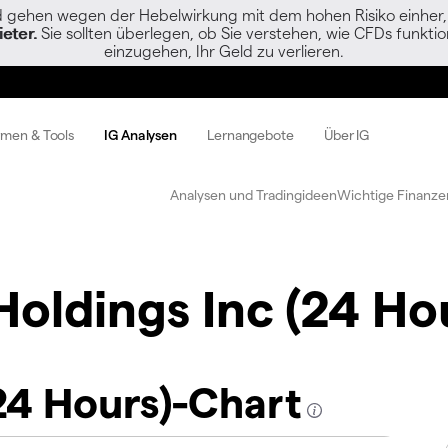
gehen wegen der Hebelwirkung mit dem hohen Risiko einher, s
eter.
Sie sollten überlegen, ob Sie verstehen, wie CFDs funktion
einzugehen, Ihr Geld zu verlieren.
rmen & Tools
IG Analysen
Lernangebote
Über IG
Analysen und Tradingideen
Wichtige Finanze
oldings Inc (24 Ho
24 Hours)-Chart