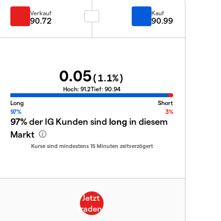
Verkauf
Kauf
90.72
90.99
0.05
(
1.1
%)
Hoch:
91.2
Tief:
90.94
Long
Short
97%
3%
97%
der IG Kunden sind
long
in diesem
Markt
Kurse sind mindestens 15 Minuten zeitverzögert