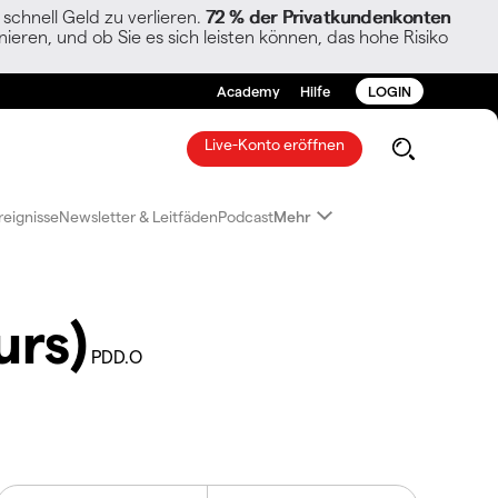
chnell Geld zu verlieren.
72 % der Privatkundenkonten
ieren, und ob Sie es sich leisten können, das hohe Risiko
Academy
Hilfe
LOGIN
Live-Konto eröffnen
reignisse
Newsletter & Leitfäden
Podcast
Mehr
urs)
PDD.O