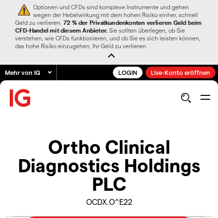
Optionen und CFDs sind komplexe Instrumente und gehen
wegen der Hebelwirkung mit dem hohen Risiko einher, schnell
Geld zu verlieren.
72 % der Privatkundenkonten verlieren Geld beim
CFD-Handel mit diesem Anbieter.
Sie sollten überlegen, ob Sie
verstehen, wie CFDs funktionieren, und ob Sie es sich leisten können,
das hohe Risiko einzugehen, Ihr Geld zu verlieren.
Mehr von IG
LOGIN
Live-Konto eröffnen
Ortho Clinical
Diagnostics Holdings
PLC
OCDX.O^E22