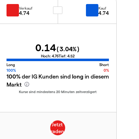
Verkauf
Kauf
4.74
4.74
0.14
(
3.04
%)
Hoch:
4.76
Tief:
4.52
Long
Short
100%
0%
100%
der IG Kunden sind
long
in diesem
Markt
Kurse sind mindestens 20 Minuten zeitverzögert