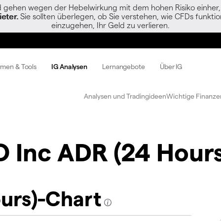
gehen wegen der Hebelwirkung mit dem hohen Risiko einher, s
eter.
Sie sollten überlegen, ob Sie verstehen, wie CFDs funktion
einzugehen, Ihr Geld zu verlieren.
rmen & Tools
IG Analysen
Lernangebote
Über IG
Analysen und Tradingideen
Wichtige Finanze
O Inc ADR (24 Hours
urs)-Chart