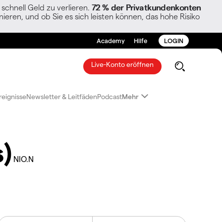
chnell Geld zu verlieren.
72 % der Privatkundenkonten
ieren, und ob Sie es sich leisten können, das hohe Risiko
Academy
Hilfe
LOGIN
Live-Konto eröffnen
reignisse
Newsletter & Leitfäden
Podcast
Mehr
)
NIO.N