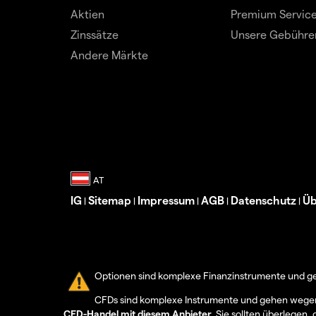
Aktien
Premium Servic
Zinssätze
Unsere Gebühre
Andere Märkte
IG
Sitemap
Impressum
AGB
Datenschutz
Üb
|
|
|
|
|
Optionen sind komplexe Finanzinstrumente und geh
CFDs sind komplexe Instrumente und gehen wegen d
CFD-Handel mit diesem Anbieter.
Sie sollten überlegen, 