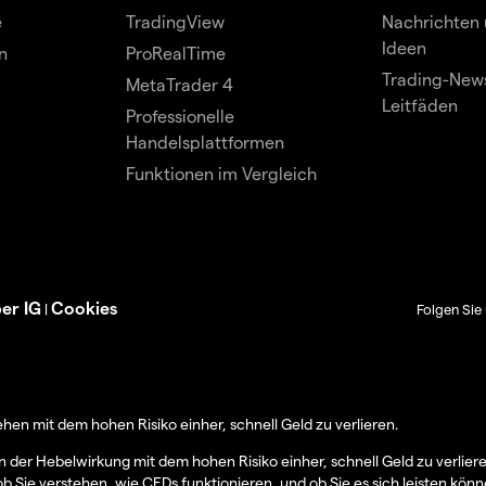
e
TradingView
Nachrichten 
Ideen
n
ProRealTime
Trading-News
MetaTrader 4
Leitfäden
Professionelle
Handelsplattformen
Funktionen im Vergleich
er IG
Cookies
|
Folgen Sie 
en mit dem hohen Risiko einher, schnell Geld zu verlieren.
er Hebelwirkung mit dem hohen Risiko einher, schnell Geld zu verlier
ob Sie verstehen, wie CFDs funktionieren, und ob Sie es sich leisten könn