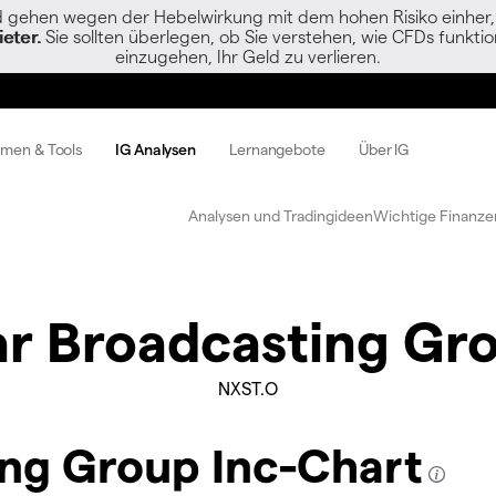
gehen wegen der Hebelwirkung mit dem hohen Risiko einher, s
eter.
Sie sollten überlegen, ob Sie verstehen, wie CFDs funktion
einzugehen, Ihr Geld zu verlieren.
rmen & Tools
IG Analysen
Lernangebote
Über IG
Analysen und Tradingideen
Wichtige Finanze
ar Broadcasting Gro
NXST.O
ing Group Inc-Chart