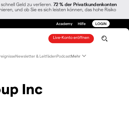
chnell Geld zu verlieren.
72 % der Privatkundenkonten
ieren, und ob Sie es sich leisten können, das hohe Risiko
Academy
Hilfe
LOGIN
Live-Konto eröffnen
reignisse
Newsletter & Leitfäden
Podcast
Mehr
up Inc