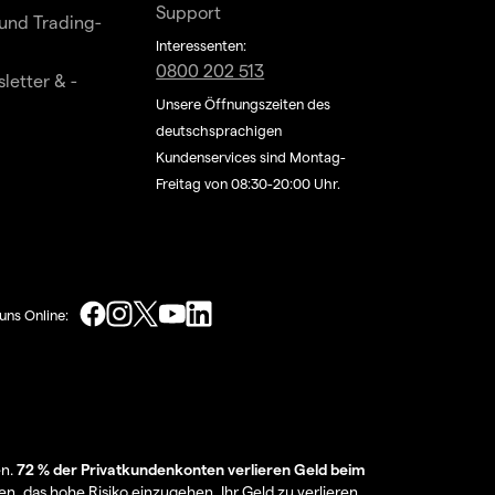
Support
und Trading-
Interessenten:
0800 202 513
letter & -
Unsere Öffnungszeiten des
deutschsprachigen
Kundenservices sind Montag-
Freitag von 08:30-20:00 Uhr.
uns Online:
en.
72 % der Privatkundenkonten verlieren Geld beim
en, das hohe Risiko einzugehen, Ihr Geld zu verlieren.