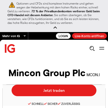
Optionen und CFDs sind komplexe Instrumente und gehen
wegen der Hebelwirkung mit dem hohen Risiko einher, schnell
Geld zu verlieren.
72 % der Privatkundenkonten verlieren Geld beim
CFD-Handel mit diesem Anbieter.
Sie sollten überlegen, ob Sie
verstehen, wie CFDs funktionieren, und ob Sie es sich leisten können,
das hohe Risiko einzugehen, Ihr Geld zu verlieren.
Mehr von IG
LOGIN
Live-Konto eröffnen
Mincon Group Plc
MCON.I
SCHNELL
SICHER
ZUVERLÄSSIG