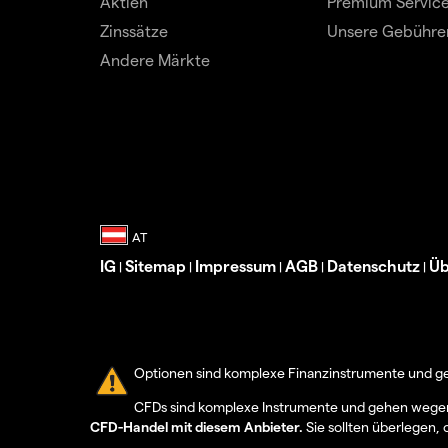
Aktien
Premium Servic
Zinssätze
Unsere Gebühre
Andere Märkte
IG
Sitemap
Impressum
AGB
Datenschutz
Üb
|
|
|
|
|
Optionen sind komplexe Finanzinstrumente und geh
CFDs sind komplexe Instrumente und gehen wegen d
CFD-Handel mit diesem Anbieter.
Sie sollten überlegen, 