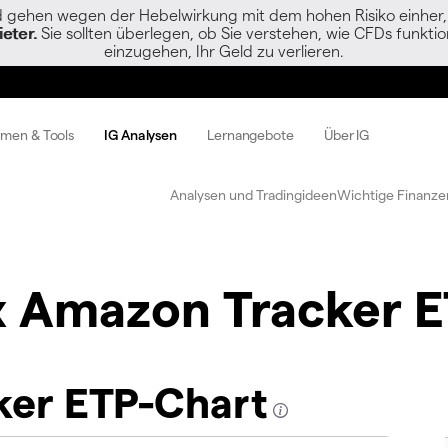
gehen wegen der Hebelwirkung mit dem hohen Risiko einher, s
eter.
Sie sollten überlegen, ob Sie verstehen, wie CFDs funktion
einzugehen, Ihr Geld zu verlieren.
rmen & Tools
IG Analysen
Lernangebote
Über IG
Analysen und Tradingideen
Wichtige Finanze
x Amazon Tracker 
ker ETP-Chart