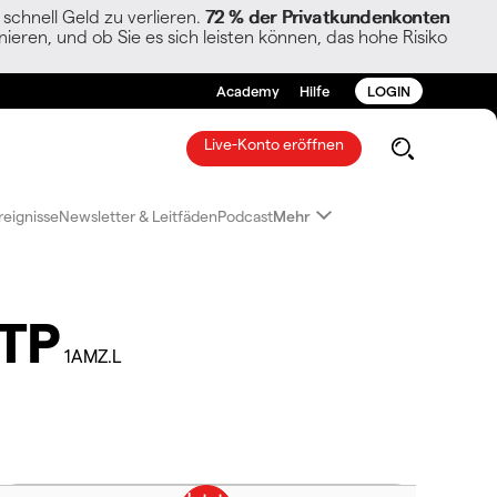
chnell Geld zu verlieren.
72 % der Privatkundenkonten
ieren, und ob Sie es sich leisten können, das hohe Risiko
Academy
Hilfe
LOGIN
Live-Konto eröffnen
reignisse
Newsletter & Leitfäden
Podcast
Mehr
ETP
1AMZ.L