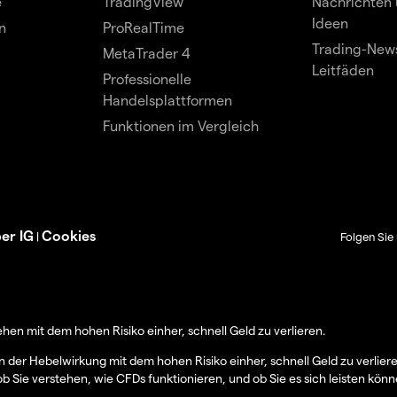
e
TradingView
Nachrichten 
Ideen
n
ProRealTime
Trading-News
MetaTrader 4
Leitfäden
Professionelle
Handelsplattformen
Funktionen im Vergleich
er IG
Cookies
|
Folgen Sie 
en mit dem hohen Risiko einher, schnell Geld zu verlieren.
er Hebelwirkung mit dem hohen Risiko einher, schnell Geld zu verlier
ob Sie verstehen, wie CFDs funktionieren, und ob Sie es sich leisten könn