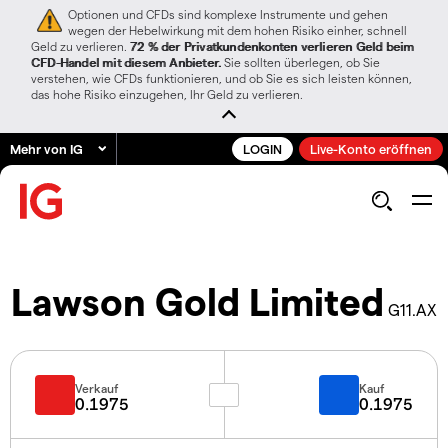
Optionen und CFDs sind komplexe Instrumente und gehen
wegen der Hebelwirkung mit dem hohen Risiko einher, schnell
Geld zu verlieren.
72 % der Privatkundenkonten verlieren Geld beim
CFD-Handel mit diesem Anbieter.
Sie sollten überlegen, ob Sie
verstehen, wie CFDs funktionieren, und ob Sie es sich leisten können,
das hohe Risiko einzugehen, Ihr Geld zu verlieren.
Mehr von IG
LOGIN
Live-Konto eröffnen
Lawson Gold Limited
G11.AX
Verkauf
Kauf
0.1975
0.1975