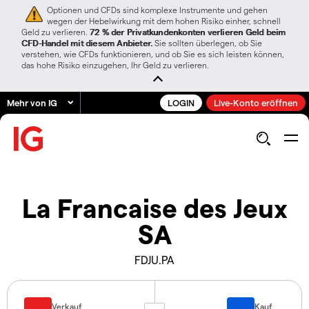
Optionen und CFDs sind komplexe Instrumente und gehen
wegen der Hebelwirkung mit dem hohen Risiko einher, schnell
Geld zu verlieren.
72 % der Privatkundenkonten verlieren Geld beim
CFD-Handel mit diesem Anbieter.
Sie sollten überlegen, ob Sie
verstehen, wie CFDs funktionieren, und ob Sie es sich leisten können,
das hohe Risiko einzugehen, Ihr Geld zu verlieren.
Mehr von IG
LOGIN
Live-Konto eröffnen
La Francaise des Jeux
SA
FDJU.PA
Verkauf
Kauf