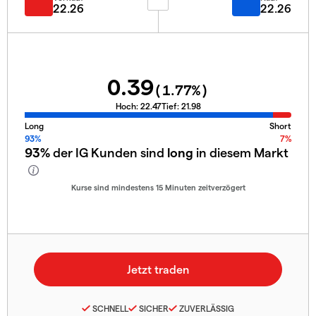
22.26
22.26
0.39
(
1.77
%)
Hoch:
22.47
Tief:
21.98
Long
Short
93%
7%
93%
der IG Kunden sind
long
in diesem Markt
Kurse sind mindestens 15 Minuten zeitverzögert
SCHNELL
SICHER
ZUVERLÄSSIG