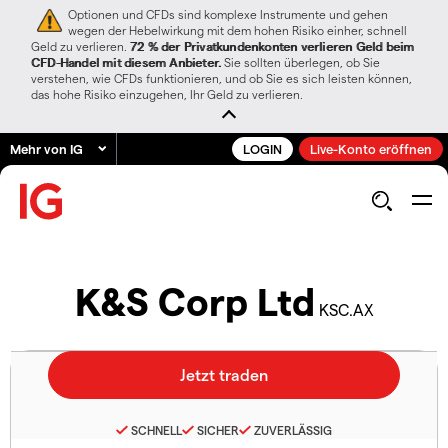
Optionen und CFDs sind komplexe Instrumente und gehen
wegen der Hebelwirkung mit dem hohen Risiko einher, schnell
Geld zu verlieren.
72 % der Privatkundenkonten verlieren Geld beim
CFD-Handel mit diesem Anbieter.
Sie sollten überlegen, ob Sie
verstehen, wie CFDs funktionieren, und ob Sie es sich leisten können,
das hohe Risiko einzugehen, Ihr Geld zu verlieren.
Mehr von IG
LOGIN
Live-Konto eröffnen
K&S Corp Ltd
KSC.AX
SCHNELL
SICHER
ZUVERLÄSSIG