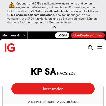
Optionen und CFDs sind komplexe Instrumente und gehen
wegen der Hebelwirkung mit dem hohen Risiko einher, schnell
Geld zu verlieren.
72 % der Privatkundenkonten verlieren Geld beim
CFD-Handel mit diesem Anbieter.
Sie sollten überlegen, ob Sie
verstehen, wie CFDs funktionieren, und ob Sie es sich leisten können,
das hohe Risiko einzugehen, Ihr Geld zu verlieren.
Mehr von IG
LOGIN
Live-Konto eröffnen
KP SA
HACGn.DE
SCHNELL
SICHER
ZUVERLÄSSIG