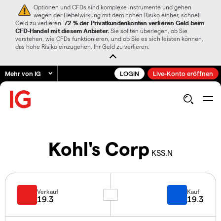
Optionen und CFDs sind komplexe Instrumente und gehen
wegen der Hebelwirkung mit dem hohen Risiko einher, schnell
Geld zu verlieren.
72 % der Privatkundenkonten verlieren Geld beim
CFD-Handel mit diesem Anbieter.
Sie sollten überlegen, ob Sie
verstehen, wie CFDs funktionieren, und ob Sie es sich leisten können,
das hohe Risiko einzugehen, Ihr Geld zu verlieren.
Mehr von IG
LOGIN
Live-Konto eröffnen
Kohl's Corp
KSS.N
Verkauf
Kauf
19.3
19.3