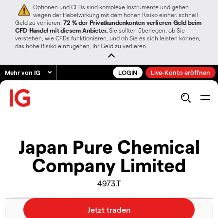
Optionen und CFDs sind komplexe Instrumente und gehen
wegen der Hebelwirkung mit dem hohen Risiko einher, schnell
Geld zu verlieren.
72 % der Privatkundenkonten verlieren Geld beim
CFD-Handel mit diesem Anbieter.
Sie sollten überlegen, ob Sie
verstehen, wie CFDs funktionieren, und ob Sie es sich leisten können,
das hohe Risiko einzugehen, Ihr Geld zu verlieren.
Mehr von IG
LOGIN
Live-Konto eröffnen
Japan Pure Chemical
Company Limited
4973.T