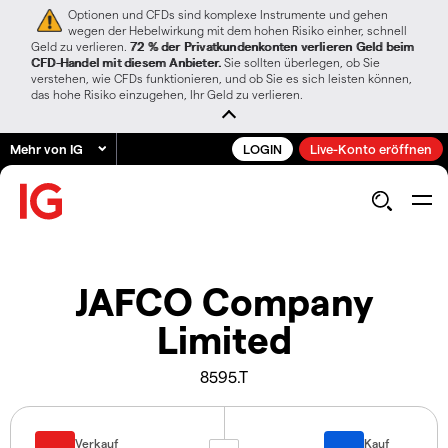
Optionen und CFDs sind komplexe Instrumente und gehen
wegen der Hebelwirkung mit dem hohen Risiko einher, schnell
Geld zu verlieren.
72 % der Privatkundenkonten verlieren Geld beim
CFD-Handel mit diesem Anbieter.
Sie sollten überlegen, ob Sie
verstehen, wie CFDs funktionieren, und ob Sie es sich leisten können,
das hohe Risiko einzugehen, Ihr Geld zu verlieren.
Mehr von IG
LOGIN
Live-Konto eröffnen
JAFCO Company
Limited
8595.T
Verkauf
Kauf