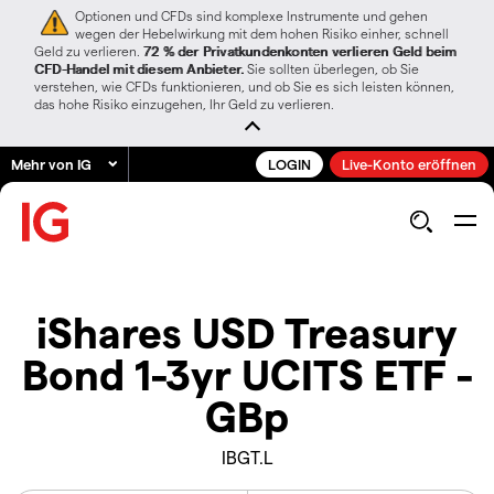
Optionen und CFDs sind komplexe Instrumente und gehen
wegen der Hebelwirkung mit dem hohen Risiko einher, schnell
Geld zu verlieren.
72 % der Privatkundenkonten verlieren Geld beim
CFD-Handel mit diesem Anbieter.
Sie sollten überlegen, ob Sie
verstehen, wie CFDs funktionieren, und ob Sie es sich leisten können,
das hohe Risiko einzugehen, Ihr Geld zu verlieren.
Mehr von IG
LOGIN
Live-Konto eröffnen
iShares USD Treasury
Bond 1-3yr UCITS ETF -
GBp
IBGT.L