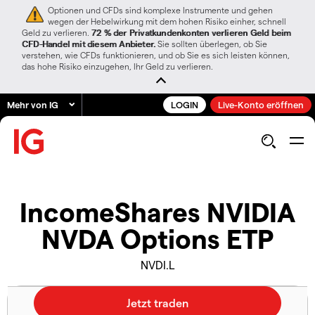
Optionen und CFDs sind komplexe Instrumente und gehen
wegen der Hebelwirkung mit dem hohen Risiko einher, schnell
Geld zu verlieren.
72 % der Privatkundenkonten verlieren Geld beim
CFD-Handel mit diesem Anbieter.
Sie sollten überlegen, ob Sie
verstehen, wie CFDs funktionieren, und ob Sie es sich leisten können,
das hohe Risiko einzugehen, Ihr Geld zu verlieren.
Mehr von IG
LOGIN
Live-Konto eröffnen
IncomeShares NVIDIA
NVDA Options ETP
NVDI.L