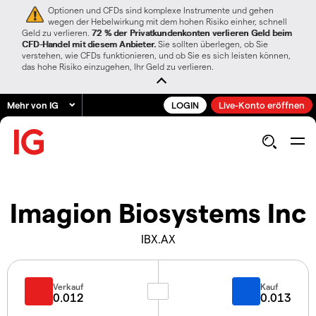
Optionen und CFDs sind komplexe Instrumente und gehen
wegen der Hebelwirkung mit dem hohen Risiko einher, schnell
Geld zu verlieren.
72 % der Privatkundenkonten verlieren Geld beim
CFD-Handel mit diesem Anbieter.
Sie sollten überlegen, ob Sie
verstehen, wie CFDs funktionieren, und ob Sie es sich leisten können,
das hohe Risiko einzugehen, Ihr Geld zu verlieren.
Mehr von IG
LOGIN
Live-Konto eröffnen
Imagion Biosystems Inc
IBX.AX
Verkauf
Kauf
0.012
0.013