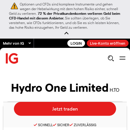
Optionen und CFDs sind komplexe Instrumente und gehen
wegen der Hebelwirkung mit dem hohen Risiko einher, schnell
Geld zu verlieren.
72 % der Privatkundenkonten verlieren Geld beim
CFD-Handel mit diesem Anbieter.
Sie sollten überlegen, ob Sie
verstehen, wie CFDs funktionieren, und ob Sie es sich leisten können,
das hohe Risiko einzugehen, Ihr Geld zu verlieren.
Mehr von IG
LOGIN
Live-Konto eröffnen
Hydro One Limited
H.TO
SCHNELL
SICHER
ZUVERLÄSSIG