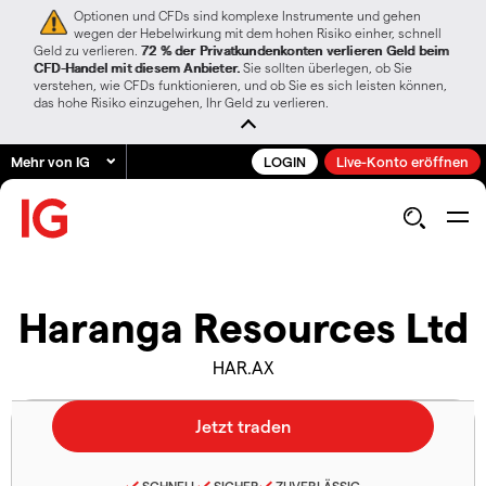
Optionen und CFDs sind komplexe Instrumente und gehen
wegen der Hebelwirkung mit dem hohen Risiko einher, schnell
Geld zu verlieren.
72 % der Privatkundenkonten verlieren Geld beim
CFD-Handel mit diesem Anbieter.
Sie sollten überlegen, ob Sie
verstehen, wie CFDs funktionieren, und ob Sie es sich leisten können,
das hohe Risiko einzugehen, Ihr Geld zu verlieren.
Mehr von IG
LOGIN
Live-Konto eröffnen
Haranga Resources Ltd
HAR.AX
SCHNELL
SICHER
ZUVERLÄSSIG