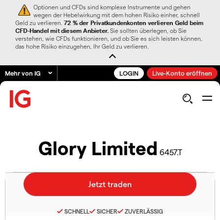
Optionen und CFDs sind komplexe Instrumente und gehen
wegen der Hebelwirkung mit dem hohen Risiko einher, schnell
Geld zu verlieren.
72 % der Privatkundenkonten verlieren Geld beim
CFD-Handel mit diesem Anbieter.
Sie sollten überlegen, ob Sie
verstehen, wie CFDs funktionieren, und ob Sie es sich leisten können,
das hohe Risiko einzugehen, Ihr Geld zu verlieren.
Mehr von IG
LOGIN
Live-Konto eröffnen
Glory Limited
6457.T
SCHNELL
SICHER
ZUVERLÄSSIG