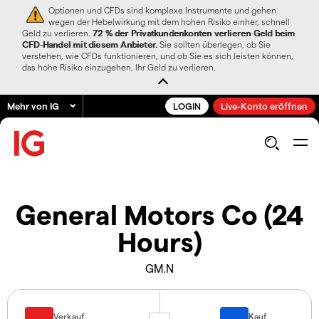
Optionen und CFDs sind komplexe Instrumente und gehen
wegen der Hebelwirkung mit dem hohen Risiko einher, schnell
Geld zu verlieren.
72 % der Privatkundenkonten verlieren Geld beim
CFD-Handel mit diesem Anbieter.
Sie sollten überlegen, ob Sie
verstehen, wie CFDs funktionieren, und ob Sie es sich leisten können,
das hohe Risiko einzugehen, Ihr Geld zu verlieren.
Mehr von IG
LOGIN
Live-Konto eröffnen
General Motors Co (24
Hours)
GM.N
Verkauf
Kauf