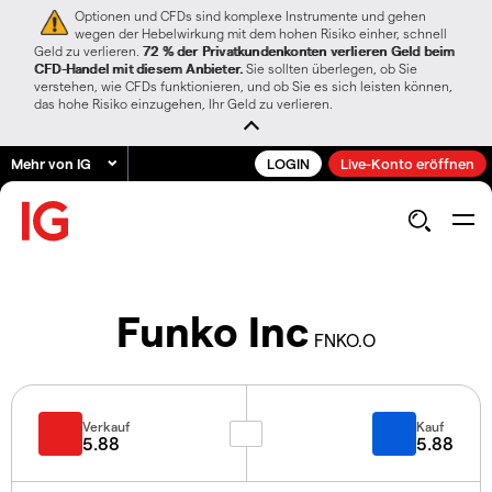
Optionen und CFDs sind komplexe Instrumente und gehen
wegen der Hebelwirkung mit dem hohen Risiko einher, schnell
Geld zu verlieren.
72 % der Privatkundenkonten verlieren Geld beim
CFD-Handel mit diesem Anbieter.
Sie sollten überlegen, ob Sie
verstehen, wie CFDs funktionieren, und ob Sie es sich leisten können,
das hohe Risiko einzugehen, Ihr Geld zu verlieren.
Mehr von IG
LOGIN
Live-Konto eröffnen
Funko Inc
FNKO.O
Verkauf
Kauf
5.88
5.88