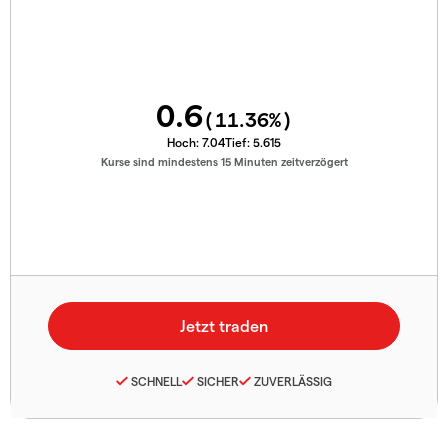
0.6
(
11.36
%)
Hoch:
7.04
Tief:
5.615
Kurse sind mindestens 15 Minuten zeitverzögert
SCHNELL
SICHER
ZUVERLÄSSIG