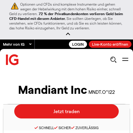
Optionen und CFDs sind komplexe Instrumente und gehen
wegen der Hebelwirkung mit dem hohen Risiko einher, schnell
Geld zu verlieren.
72 % der Privatkundenkonten verlieren Geld beim
CFD-Handel mit diesem Anbieter.
Sie sollten überlegen, ob Sie
verstehen, wie CFDs funktionieren, und ob Sie es sich leisten können,
das hohe Risiko einzugehen, Ihr Geld zu verlieren.
Mehr von IG
LOGIN
Live-Konto eröffnen
Mandiant Inc
MNDT.O^I22
SCHNELL
SICHER
ZUVERLÄSSIG