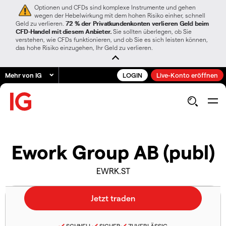
Optionen und CFDs sind komplexe Instrumente und gehen
wegen der Hebelwirkung mit dem hohen Risiko einher, schnell
Geld zu verlieren.
72 % der Privatkundenkonten verlieren Geld beim
CFD-Handel mit diesem Anbieter.
Sie sollten überlegen, ob Sie
verstehen, wie CFDs funktionieren, und ob Sie es sich leisten können,
das hohe Risiko einzugehen, Ihr Geld zu verlieren.
Mehr von IG
LOGIN
Live-Konto eröffnen
Ework Group AB (publ)
EWRK.ST
SCHNELL
SICHER
ZUVERLÄSSIG