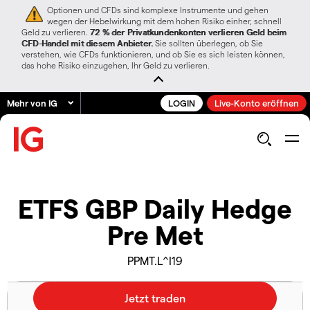
Optionen und CFDs sind komplexe Instrumente und gehen
wegen der Hebelwirkung mit dem hohen Risiko einher, schnell
Geld zu verlieren.
72 % der Privatkundenkonten verlieren Geld beim
CFD-Handel mit diesem Anbieter.
Sie sollten überlegen, ob Sie
verstehen, wie CFDs funktionieren, und ob Sie es sich leisten können,
das hohe Risiko einzugehen, Ihr Geld zu verlieren.
Mehr von IG
LOGIN
Live-Konto eröffnen
ETFS GBP Daily Hedge
Pre Met
PPMT.L^I19