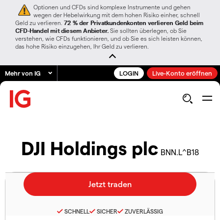
Optionen und CFDs sind komplexe Instrumente und gehen
wegen der Hebelwirkung mit dem hohen Risiko einher, schnell
Geld zu verlieren.
72 % der Privatkundenkonten verlieren Geld beim
CFD-Handel mit diesem Anbieter.
Sie sollten überlegen, ob Sie
verstehen, wie CFDs funktionieren, und ob Sie es sich leisten können,
das hohe Risiko einzugehen, Ihr Geld zu verlieren.
Mehr von IG
LOGIN
Live-Konto eröffnen
DJI Holdings plc
BNN.L^B18
SCHNELL
SICHER
ZUVERLÄSSIG