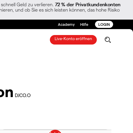
chnell Geld zu verlieren.
72 % der Privatkundenkonten
ieren, und ob Sie es sich leisten können, das hohe Risiko
Academy
Hilfe
LOGIN
Live-Konto eröffnen
on
DJCO.O