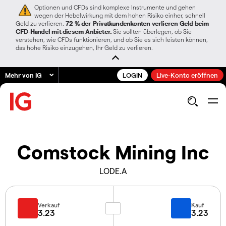
Optionen und CFDs sind komplexe Instrumente und gehen
wegen der Hebelwirkung mit dem hohen Risiko einher, schnell
Geld zu verlieren.
72 % der Privatkundenkonten verlieren Geld beim
CFD-Handel mit diesem Anbieter.
Sie sollten überlegen, ob Sie
verstehen, wie CFDs funktionieren, und ob Sie es sich leisten können,
das hohe Risiko einzugehen, Ihr Geld zu verlieren.
Mehr von IG
LOGIN
Live-Konto eröffnen
Comstock Mining Inc
LODE.A
Verkauf
Kauf
3.23
3.23